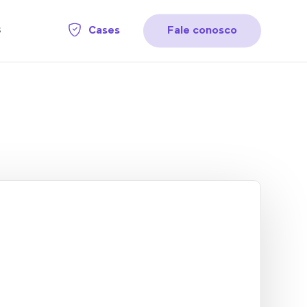
Cases
Fale conosco
s