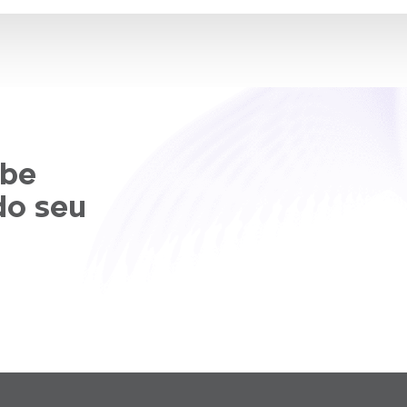
abe
do seu