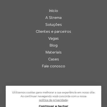
Início
A Strema
Soluções
Clientes e parceiros
Vagas
Blog
Materiais
Cases
Fale conosco
Utilizamos cookies para melhorar a sua experiência em nosso site.
Ao continuar navegando você concorda com a nossa
política de privacidade
.
Strema © 2026
Política de Privacidade
Continuar e fechar