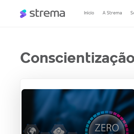
Início
A Strema
S
Conscientizaçã