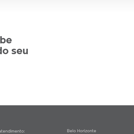
abe
do seu
Belo Horizonte
atendimento: