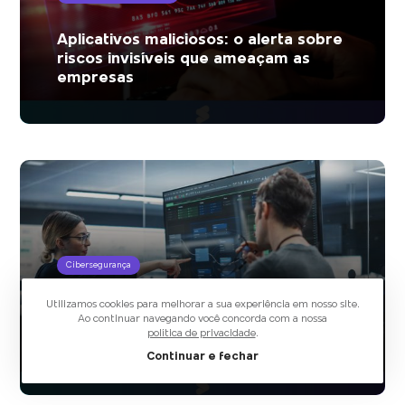
Aplicativos maliciosos: o alerta sobre
riscos invisíveis que ameaçam as
empresas
Cibersegurança
Utilizamos cookies para melhorar a sua experiência em nosso site.
Gestão de riscos em cibersegurança:
Ao continuar navegando você concorda com a nossa
como transformar proteção em
política de privacidade
.
estratégia de negócio
Continuar e fechar